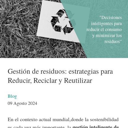
"Decisiones
inteligentes para
reducir el consumo
y minimizar los
residuos”
Gestión de residuos: estrategias para
Reducir, Reciclar y Reutilizar
Detalles
Blog
09 Agosto 2024
En el contexto actual mundial,donde la sostenibilidad
gestión inteligente de
es cada vez más importante, la