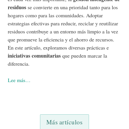
residuos
se convierte en una prioridad tanto para los
hogares como para las comunidades. Adoptar
estrategias efectivas para reducir, reciclar y reutilizar
residuos contribuye a un entorno más limpio a la vez
que promueve la eficiencia y el ahorro de recursos.
En este artículo, exploramos diversas prácticas e
iniciativas comunitarias
que pueden marcar la
diferencia.
Lee más…
1
2
3
4
5
6
7
8
9
10
Más artículos