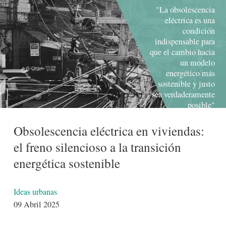
"La obsolescencia
eléctrica es una
condición
indispensable para
que el cambio hacia
un modelo
energético más
sostenible y justo
sea verdaderamente
posible"
Obsolescencia eléctrica en viviendas:
el freno silencioso a la transición
energética sostenible
Detalles
Ideas urbanas
09 Abril 2025