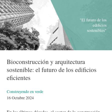
"El futuro de los
edificios
sostenibles"
Bioconstrucción y arquitectura
sostenible: el futuro de los edificios
eficientes
Detalles
Construyendo en verde
16 Octubre 2024
En las últimas décadas, el sector de la construcción