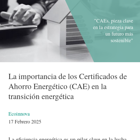
"CAEs, pieza clave
en la estrategia para
un futuro más
sostenible"
La importancia de los Certificados de
Ahorro Energético (CAE) en la
transición energética
Detalles
Ecoinnova
17 Febrero 2025
La eficiencia energética es un pilar clave en la lucha