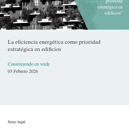
prioridad
estratégica en
edificios"
La eficiencia energética como prioridad
estratégica en edificios
Construyendo en verde
Fecha
03 Febrero 2026
de
publicación
Aviso legal