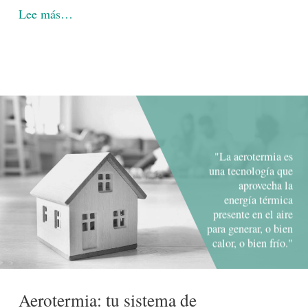
Lee más…
"La aerotermia es
una tecnología que
aprovecha la
energía térmica
presente en el aire
para generar, o bien
calor, o bien frío."
-lógico
Aerotermia: tu sistema de