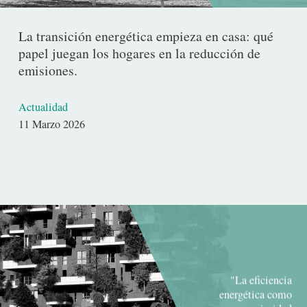
La transición energética empieza en casa: qué
papel juegan los hogares en la reducción de
emisiones.
Actualidad
Fecha
11 Marzo 2026
de
publicación
"La eficiencia
energética como