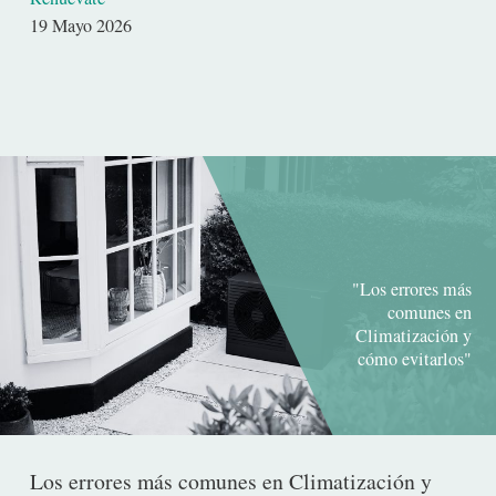
Fecha
19 Mayo 2026
de
publicación
"Los errores más
comunes en
Climatización y
cómo evitarlos"
Los errores más comunes en Climatización y