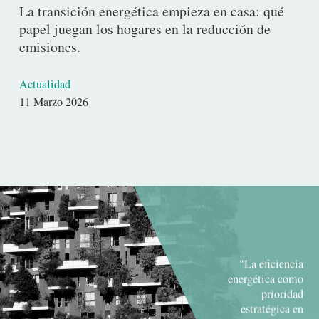
La transición energética empieza en casa: qué
papel juegan los hogares en la reducción de
emisiones.
Actualidad
Fecha
11 Marzo 2026
de
publicación
"La eficiencia
energética como
prioridad
estratégica en