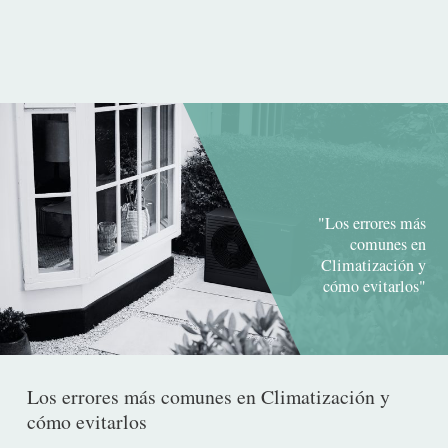
de
publicación
"Los errores más
comunes en
Climatización y
cómo evitarlos"
Los errores más comunes en Climatización y
cómo evitarlos