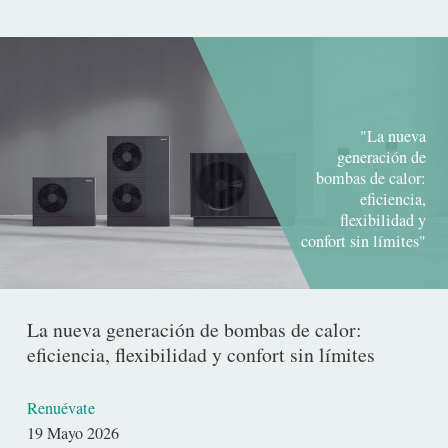
"La nueva
generación de
bombas de calor:
eficiencia,
flexibilidad y
confort sin límites"
La nueva generación de bombas de calor:
eficiencia, flexibilidad y confort sin límites
Renuévate
Fecha
19 Mayo 2026