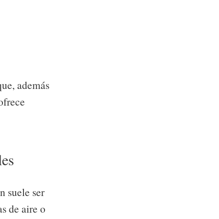
 que, además
ofrece
-lógico
les
n suele ser
s de aire o