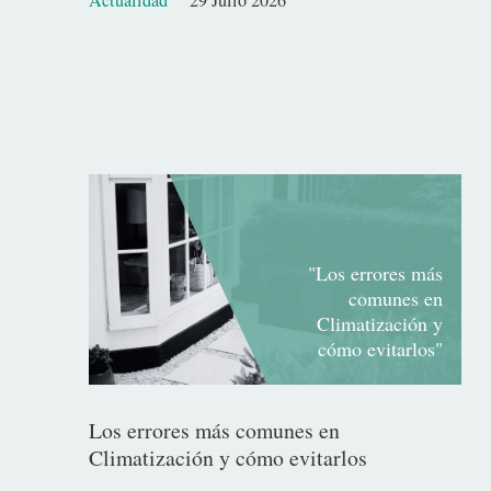
Actualidad
29 Julio 2026
Fecha
de
publicación
"Los errores más
comunes en
Climatización y
cómo evitarlos"
Los errores más comunes en
Climatización y cómo evitarlos