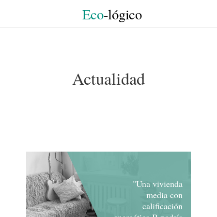
Eco
-lógico
Actualidad
"Una vivienda
media con
calificación
energética B podría