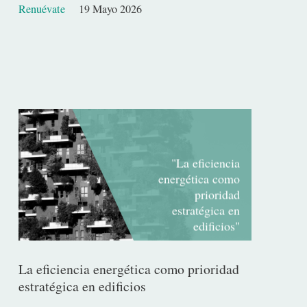
Renuévate
19 Mayo 2026
Fecha
de
publicación
"La eficiencia
energética como
prioridad
estratégica en
edificios"
La eficiencia energética como prioridad
estratégica en edificios