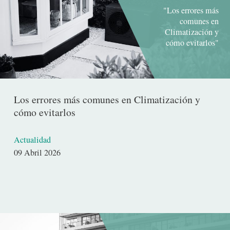
"Los errores más
comunes en
Climatización y
cómo evitarlos"
Los errores más comunes en Climatización y
cómo evitarlos
Actualidad
Fecha
09 Abril 2026
de
publicación