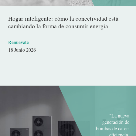
Hogar inteligente: cómo la conectividad está
cambiando la forma de consumir energía
Renuévate
Fecha
18 Junio 2026
de
publicación
"La nueva
generación de
bombas de calor:
eficiencia,