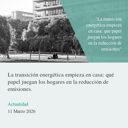
"La transición
energética empieza
en casa: qué papel
juegan los hogares
en la reducción de
emisiones"
La transición energética empieza en casa: qué
papel juegan los hogares en la reducción de
emisiones.
Actualidad
Fecha
11 Marzo 2026
de
publicación