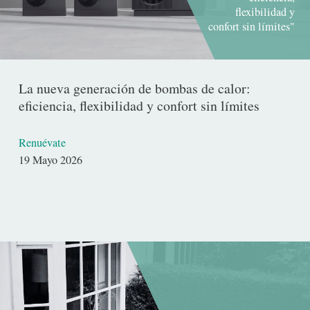
flexibilidad y
confort sin límites"
La nueva generación de bombas de calor:
eficiencia, flexibilidad y confort sin límites
Renuévate
Fecha
19 Mayo 2026
de
publicación