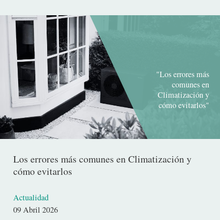
"Los errores más
comunes en
Climatización y
cómo evitarlos"
Los errores más comunes en Climatización y
cómo evitarlos
Actualidad
Fecha
09 Abril 2026
de