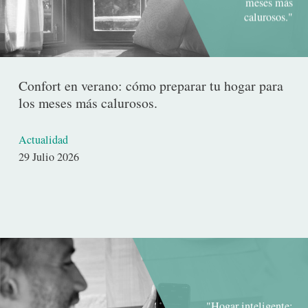
meses más
calurosos."
Confort en verano: cómo preparar tu hogar para
los meses más calurosos.
Actualidad
Fecha
29 Julio 2026
de
publicación
"Hogar inteligente: