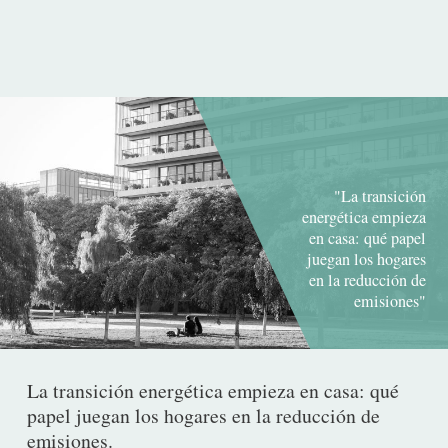
publicación
"La transición
energética empieza
en casa: qué papel
juegan los hogares
en la reducción de
emisiones"
La transición energética empieza en casa: qué
papel juegan los hogares en la reducción de
emisiones.