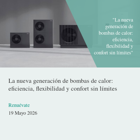
"La nueva
generación de
bombas de calor:
eficiencia,
flexibilidad y
confort sin límites"
La nueva generación de bombas de calor:
eficiencia, flexibilidad y confort sin límites
Renuévate
Fecha
19 Mayo 2026
de
publicación