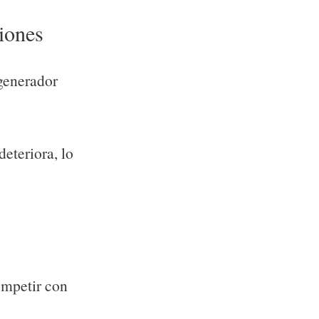
ciones
 generador
deteriora, lo
ompetir con