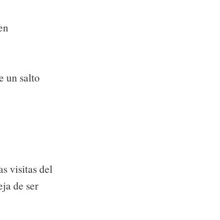
en
e un salto
s visitas del
eja de ser