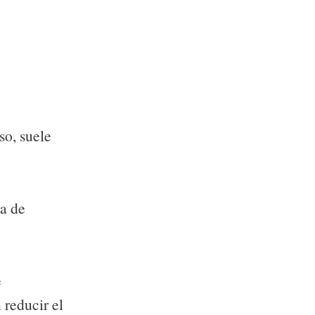
so, suele
-lógico
ta de
e
reducir el