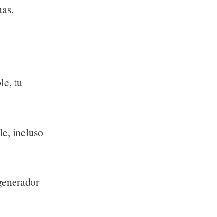
uas.
le, tu
le, incluso
 generador