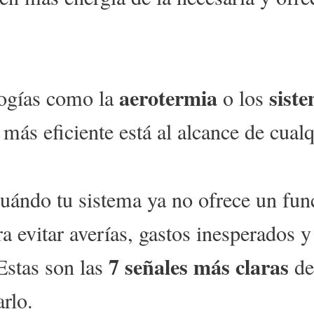
aerotermia
sist
logías como la
o los
más eficiente está al alcance de cualq
 cuándo tu sistema ya no ofrece un fu
ra evitar averías, gastos inesperados
7 señales más claras
Estas son las
de
rlo.