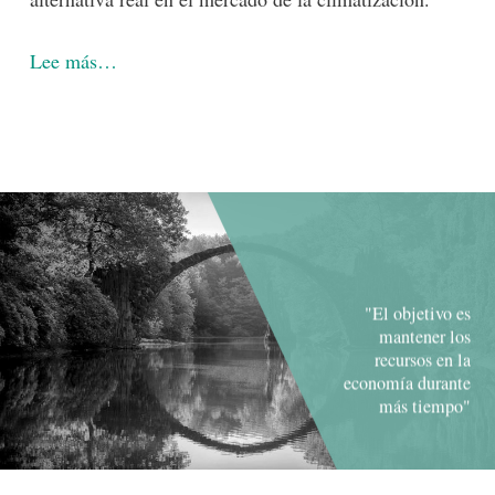
-lógico
Lee más…
"El objetivo es
mantener los
recursos en la
economía durante
más tiempo"