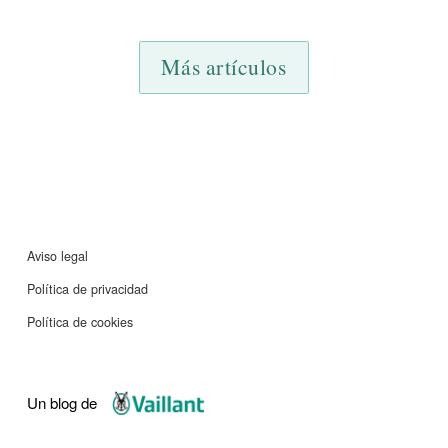
10
11
12
13
14
15
16
17
18
19
Más artículos
Aviso legal
Política de privacidad
Política de cookies