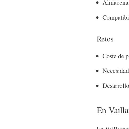
Almacenami
Compatibil
Retos
Coste de p
Necesidad 
Desarrollo
En Vaill
En Vaillant 