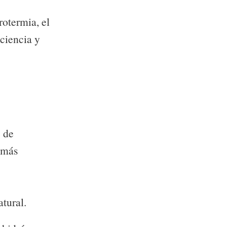
otermia, el
ciencia y
e de
 más
atural.