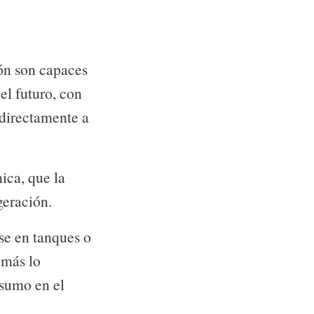
ón son capaces
el futuro, con
 directamente a
-lógico
ica, que la
geración.
e en tanques o
 más lo
nsumo en el