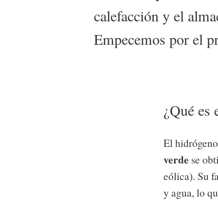
calefacción y el alm
Empecemos por el pr
¿Qué es 
El hidrógeno
verde
se obt
eólica). Su 
y agua, lo q