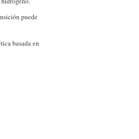
a hidrógeno.
ansición puede
tica basada en