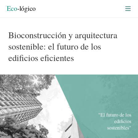
Construyendo en verde
rtada
Eco
-lógico
Bioconstrucción y arquitectura
sostenible: el futuro de los
edificios eficientes
"El futuro de los
edificios
sostenibles"