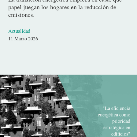
papel juegan los hogares en la reducción de
emisiones.
Actualidad
Fecha
11 Marzo 2026
de
publicación
"La eficiencia
energética como
prioridad
estratégica en
edificios"