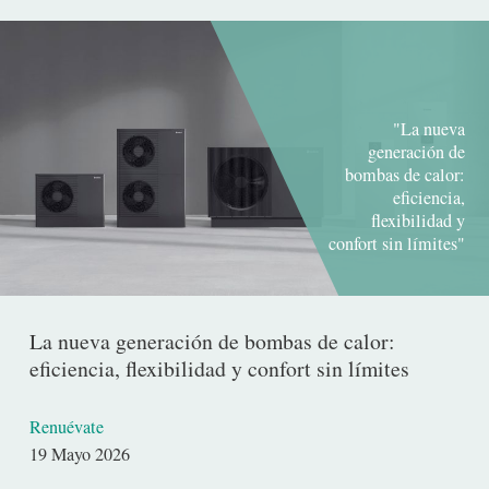
"La nueva
generación de
bombas de calor:
eficiencia,
flexibilidad y
confort sin límites"
La nueva generación de bombas de calor:
eficiencia, flexibilidad y confort sin límites
Renuévate
Fecha
19 Mayo 2026
de