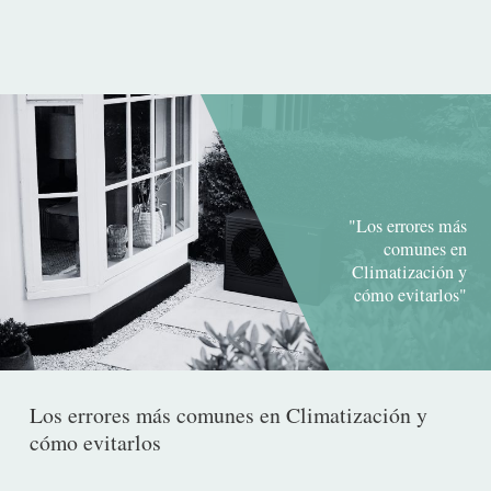
publicación
"Los errores más
comunes en
Climatización y
cómo evitarlos"
Los errores más comunes en Climatización y
cómo evitarlos