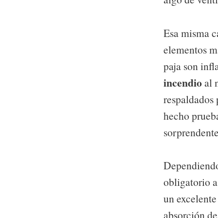
Esa misma ca
elementos má
paja son inf
incendio
al 
respaldados 
hecho prueba
sorprendente
Dependiendo 
obligatorio a
un excelent
absorción de