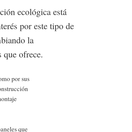
ción ecológica está
terés por este tipo de
mbiando la
s que ofrece.
como por sus
construcción
montaje
paneles que