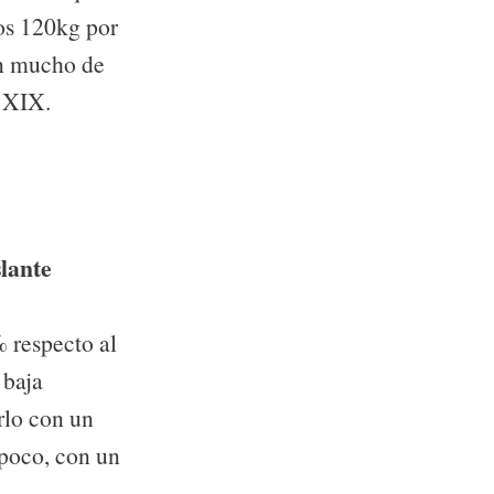
os 120kg por
an mucho de
o XIX.
slante
-lógico
 respecto al
 baja
rlo con un
 poco, con un