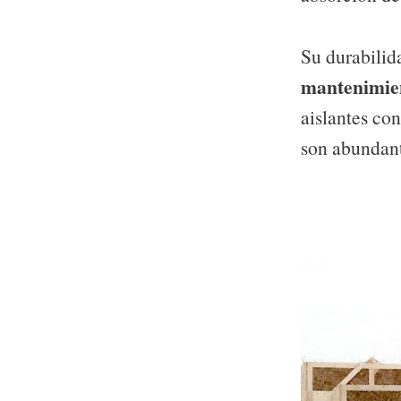
Su durabilid
mantenimien
aislantes con
son abundant