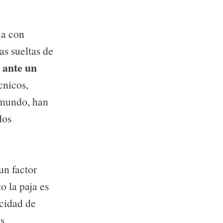
na con
as sueltas de
 ante un
cnicos,
 mundo, han
dos
un factor
o la paja es
acidad de
s.