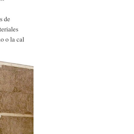
s de
teriales
o o la cal