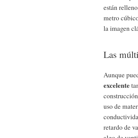
están rellen
metro cúbico
la imagen cl
Las múlti
Aunque pueda
excelente
tan
construcción
uso de mater
conductividad
retardo de va
algo de venti