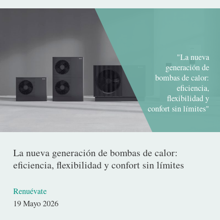
"La nueva
generación de
bombas de calor:
eficiencia,
flexibilidad y
confort sin límites"
La nueva generación de bombas de calor:
eficiencia, flexibilidad y confort sin límites
Renuévate
Fecha
19 Mayo 2026
de