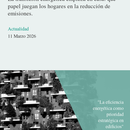
papel juegan los hogares en la reducción de
emisiones.
Actualidad
Fecha
11 Marzo 2026
de
publicación
"La eficiencia
energética como
prioridad
estratégica en
edificios"