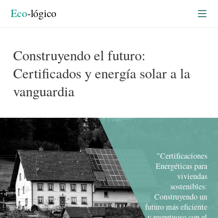
Construyendo en verde
rtada
Eco
-lógico
Construyendo el futuro:
Certificados y energía solar a la
vanguardia
"Certificaciones
Energéticas para
viviendas
sostenibles:
Construyendo un
futuro más eficiente
y respetuoso con el