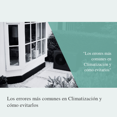
publicación
"Los errores más
comunes en
Climatización y
cómo evitarlos"
Los errores más comunes en Climatización y
cómo evitarlos