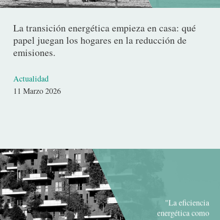
La transición energética empieza en casa: qué
papel juegan los hogares en la reducción de
emisiones.
Actualidad
Fecha
11 Marzo 2026
de
publicación
"La eficiencia
energética como