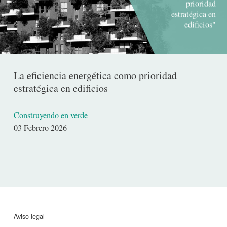
prioridad
estratégica en
edificios"
La eficiencia energética como prioridad
estratégica en edificios
Construyendo en verde
Fecha
03 Febrero 2026
de
publicación
Aviso legal