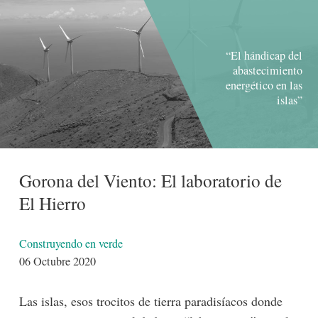
“El hándicap del
abastecimiento
energético en las
islas”
Gorona del Viento: El laboratorio de
El Hierro
Detalles
Construyendo en verde
06 Octubre 2020
Las islas, esos trocitos de tierra paradisíacos donde