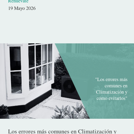
Renuévate
Fecha
19 Mayo 2026
de
publicación
"Los errores más
comunes en
Climatización y
cómo evitarlos"
Los errores más comunes en Climatización y