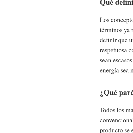
Qué defin
Los conceptos
términos ya 
definir que u
respetuosa c
sean escasos
energía sea 
¿Qué pará
Todos los ma
convencional
producto se e