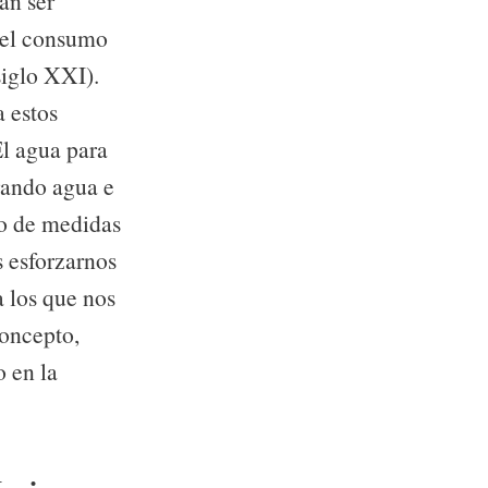
án ser
á el consumo
siglo XXI).
a estos
El agua para
rando agua e
to de medidas
s esforzarnos
a los que nos
concepto,
 en la