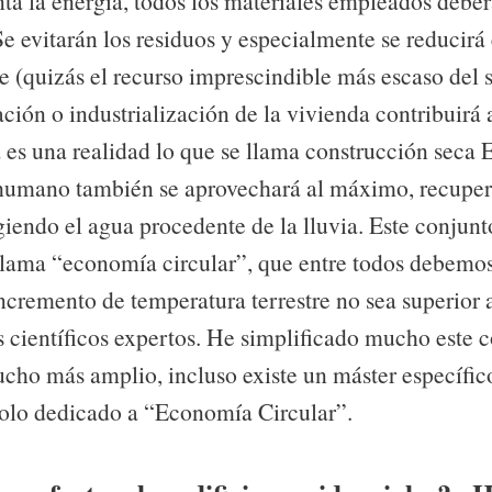
nta la energía, todos los materiales empleados deber
 Se evitarán los residuos y especialmente se reducir
e (quizás el recurso imprescindible más escaso del 
ción o industrialización de la vivienda contribuirá 
a es una realidad lo que se llama construcción seca 
humano también se aprovechará al máximo, recupe
giendo el agua procedente de la lluvia. Este conjun
 llama “economía circular”, que entre todos debemo
incremento de temperatura terrestre no sea superior 
s científicos expertos. He simplificado mucho este 
cho más amplio, incluso existe un máster específico
solo dedicado a “Economía Circular”.