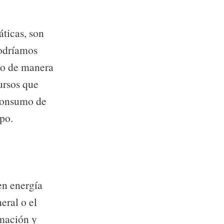
áticas, son
podríamos
ido de manera
ursos que
 consumo de
mpo.
en energía
eral o el
rmación y