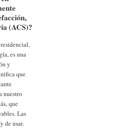
mente
efacción,
ria (ACS)?
 residencial,
gía, es una
ión y
-lógico
nifica que
tante
a nuestro
más, que
ables. Las
y de usar.