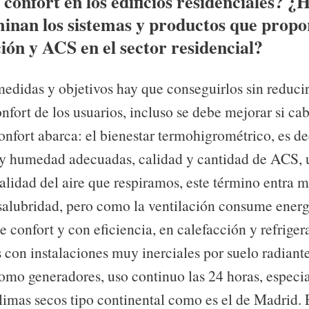
 confort en los edificios residenciales? ¿
inan los sistemas y productos que prop
ión y ACS en el sector residencial?
medidas y objetivos hay que conseguirlos sin reduci
fort de los usuarios, incluso se debe mejorar si cab
onfort abarca: el bienestar termohigrométrico, es de
y humedad adecuadas, calidad y cantidad de ACS, u
alidad del aire que respiramos, este término entra m
salubridad, pero como la ventilación consume energ
te confort y con eficiencia, en calefacción y refriger
con instalaciones muy inerciales por suelo radiant
omo generadores, uso continuo las 24 horas, especi
climas secos tipo continental como es el de Madrid. 