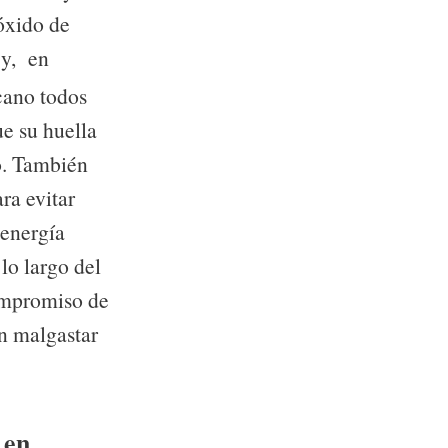
óxido de
y,
en
cano todos
ue su huella
o. También
ra evitar
 energía
lo largo del
compromiso de
in malgastar
 en