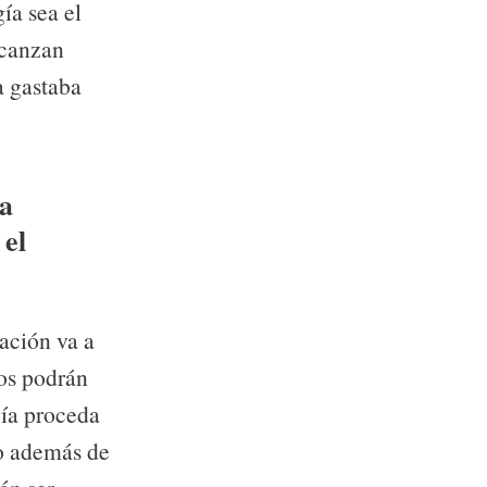
ía sea el
lcanzan
a gastaba
la
 el
cación va a
ios podrán
gía proceda
ro además de