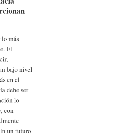
Hacia
orcionan
r lo más
e. El
cir,
n bajo nivel
ás en el
ía debe ser
ación lo
e, con
almente
En un futuro