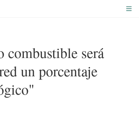
o combustible será
red un porcentaje
ógico"