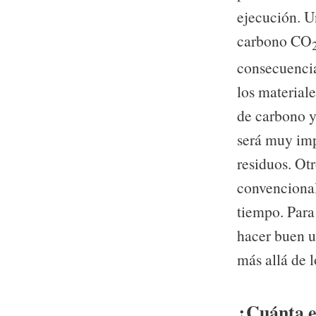
ejecución. U
carbono CO
consecuencia
los material
de carbono y
será muy imp
residuos. Ot
convencional 
tiempo. Para
hacer buen u
más allá de l
¿Cuánta e