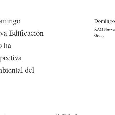
Nombre
omingo
Domingo 
Actividad
KAM Nueva E
a Edificación
Group
o ha
pectiva
biental del