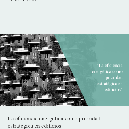
de
publicación
"La eficiencia
energética como
prioridad
estratégica en
edificios"
La eficiencia energética como prioridad
estratégica en edificios