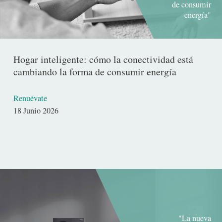
de consumir
energía"
Hogar inteligente: cómo la conectividad está
cambiando la forma de consumir energía
Renuévate
Fecha
18 Junio 2026
de
publicación
"La nueva