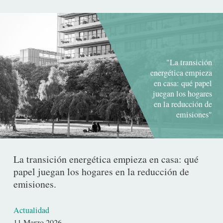
"La transición
energética empieza
en casa: qué papel
juegan los hogares
en la reducción de
emisiones"
La transición energética empieza en casa: qué
papel juegan los hogares en la reducción de
emisiones.
Actualidad
Fecha
11 Marzo 2026