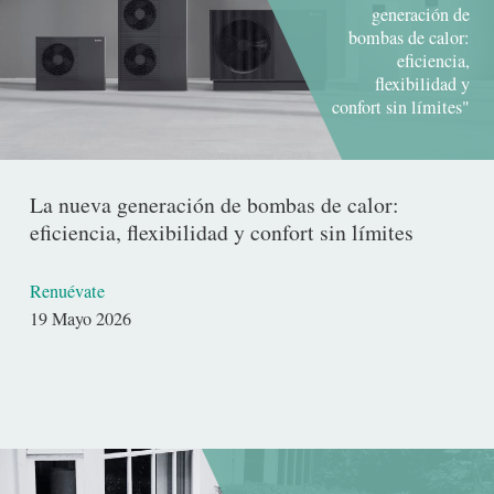
generación de
bombas de calor:
eficiencia,
flexibilidad y
confort sin límites"
La nueva generación de bombas de calor:
eficiencia, flexibilidad y confort sin límites
Renuévate
Fecha
19 Mayo 2026
de
publicación