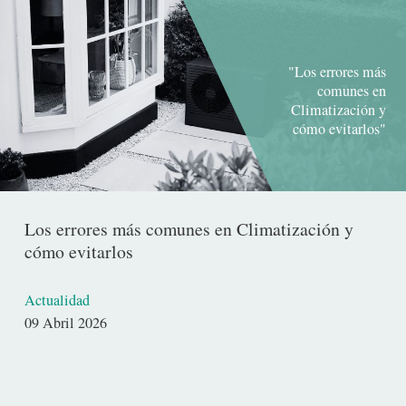
"Los errores más
comunes en
Climatización y
cómo evitarlos"
Los errores más comunes en Climatización y
cómo evitarlos
Actualidad
Fecha
09 Abril 2026
de
publicación