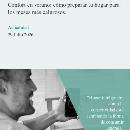
Confort en verano: cómo preparar tu hogar para
los meses más calurosos.
Actualidad
Fecha
29 Julio 2026
de
publicación
"Hogar inteligente:
cómo la
conectividad está
cambiando la forma
de consumir
energía"