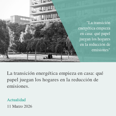
"La transición
energética empieza
en casa: qué papel
juegan los hogares
en la reducción de
emisiones"
La transición energética empieza en casa: qué
papel juegan los hogares en la reducción de
emisiones.
Actualidad
Fecha
11 Marzo 2026
de
publicación