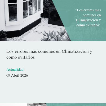
"Los errores más
comunes en
Climatización y
cómo evitarlos"
Los errores más comunes en Climatización y
cómo evitarlos
Actualidad
Fecha
09 Abril 2026
de
publicación