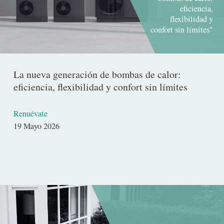
eficiencia,
flexibilidad y
confort sin límites"
La nueva generación de bombas de calor:
eficiencia, flexibilidad y confort sin límites
Renuévate
Fecha
19 Mayo 2026
de
publicación