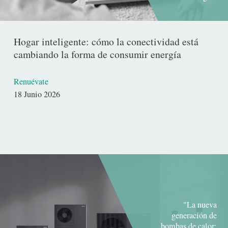
Hogar inteligente: cómo la conectividad está
cambiando la forma de consumir energía
Renuévate
Fecha
18 Junio 2026
de
publicación
"La nueva
generación de
bombas de calor: